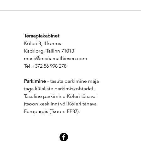
Mis on naise jaoks oluline
Olul
mehe puhul? Vastutus, sõnade
süve
ja tegude kooskõla.
mõis
Kas 
Teraapiakabinet
sise
Köleri 8, II korrus
süvit
Kadriorg, Tallinn 71013
maria@mariamathiesen.com
Tel +372 56 998 278
Parkimine
- tasuta parkimine maja
taga külaliste parkimiskohtadel.
Tasuline parkimine Köleri tänaval
(tsoon kesklinn) või Köleri tänava
Europargis (Tsoon: EP87).