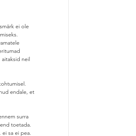
smärk ei ole 
miseks. 
vamatele 
eritumad 
itaksid neil 
ohtumisel. 
nud endale, et 
 ennem surra 
d end toetada. 
ei sa ei pea. 