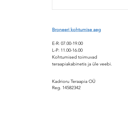
Kui mitte keegi ei olegi Sinuga
päriselt kontaktis olnud ...
märganud sind, sinu tundeid,
mõtteid ja vajadusi
Broneeri kohtumise aeg
E-R: 07.00-19.00
​​L-P: 11.00-16.00 ​
Kohtumised toimuvad
teraapiakabinetis ja üle veebi.
Kadrioru Teraapia OÜ
Reg. 14582342