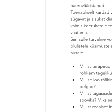
naeruvääristanud.
Tõenäoliselt kardad v
sügavat ja sisukat di
valmis keerukatele t
vaatama. 
Siin sulle turvaline v
olulistele küsimustele
ausalt: 
Millist terapeud
rohkem tegeliku
Millise loo rääk
pelgad? 
Millist tagasisid
sooviks? Miks sa
Millist reaalset 