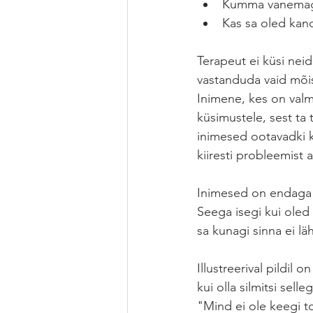
Kumma vanemaga 
Kas sa oled kan
Terapeut ei küsi nei
vastanduda vaid mõis
Inimene, kes on val
küsimustele, sest ta
inimesed ootavadki k
kiiresti probleemist 
Inimesed on endaga 
Seega isegi kui oled
sa kunagi sinna ei läh
Illustreerival pildil
kui olla silmitsi sel
"Mind ei ole keegi t