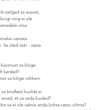
õi pelgad sa ausust, 
aloogi ning ei ole 
eemadele otsa 
õimalus vastata 
. Sa oled üski - vasta 
i küsimust sa kõige 
lt kardad? 
imist sa kõige rohkem 
e sa kindlasti kuulda ei 
 arvad, et sa seda kuuled? 
infot sa ei ole valmis enda kohta vastu võtma? 