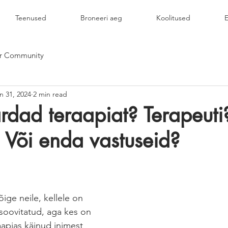
Teenused
Broneeri aeg
Koolitused
E
r Community
n 31, 2024
2 min read
rdad teraapiat? Terapeuti
 Või enda vastuseid?
ige neile, kellele on 
soovitatud, aga kes on 
raapias käinud inimest 