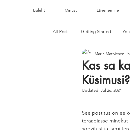
Esileht
Minust
Lähenemine
All Posts
Getting Started
You
Maria Mathiesen
Ja
Kas sa ka
Küsimusi?
Updated:
Jul 26, 2024
See postitus on eelkõ
teraapiasse minekut 
soovitust ja isegi te