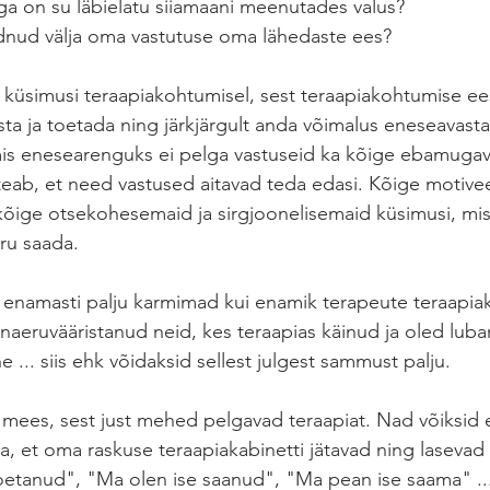
on su läbielatu siiamaani meenutades valus? 
dnud välja oma vastutuse oma lähedaste ees? 
d küsimusi teraapiakohtumisel, sest teraapiakohtumise ee
ta ja toetada ning järkjärgult anda võimalus eneseavasta
mis enesearenguks ei pelga vastuseid ka kõige ebamuga
 teab, et need vastused aitavad teda edasi. Kõige motive
õige otsekohesemaid ja sirgjoonelisemaid küsimusi, mis a
aru saada. 
enamasti palju karmimad kui enamik terapeute teraapiak
 naeruvääristanud neid, kes teraapias käinud ja oled luba
e ... siis ehk võidaksid sellest julgest sammust palju. 
 on mees, sest just mehed pelgavad teraapiat. Nad võiksid
lega, et oma raskuse teraapiakabinetti jätavad ning laseva
oetanud", "Ma olen ise saanud", "Ma pean ise saama" ... 