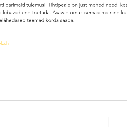
ati parimaid tulemusi. Tihtipeale on just mehed need, k
ui lubavad end toetada. Avavad oma sisemaailma ning kü
gelähedased teemad korda saada.  
lash