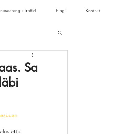
nesearengu Treffid
Blogi
Kontakt
maas. Sa
läbi
masuuan
elus ette 