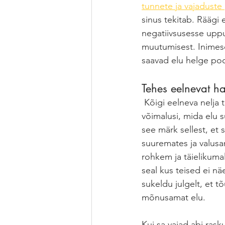
tunnete ja vajaduste 
sinus tekitab. Räägi 
negatiivsusesse uppu
muutumisest. Inimese
saavad elu helge poo
Tehes eelnevat ha
 Kõigi eelneva nelja tegemisel oled sa täielikult reaalsusega kontaktis ehk sa hakkad nägema 
võimalusi, mida elu s
see märk sellest, et 
suuremates ja valusa
rohkem ja täielikuma
seal kus teised ei n
sukeldu julgelt, et t
mõnusamat elu. 
Kui sa vajad abi rasku