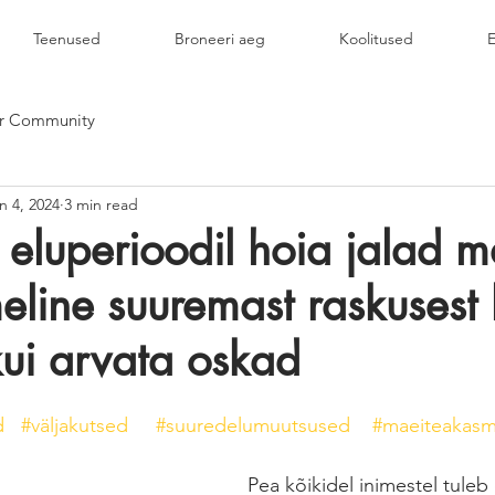
Teenused
Broneeri aeg
Koolitused
E
r Community
n 4, 2024
3 min read
l eluperioodil hoia jalad 
eline suuremast raskusest 
ui arvata oskad
d
#väljakutsed
#suuredelumuutsused
#maeiteakas
Pea kõikidel inimestel tuleb 