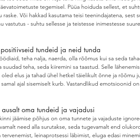
evatoimetuste tegemisel. Püüa hoiduda sellest, et suht
ju raske. Või hakkad kasutama teisi teenindajatena, sest su
nu vastutus - suhtu sellesse ja teistesse inimestesse suure
positiivseid tundeid ja neid tunda
ödiaid, teha nalja, naerda, olla rõõmus kui sa seda taha
suudad teha, seda kiiremini sa taastud. Selle lähenemi
a oled elus ja tahad ühel hetkel täielikult õnne ja rõõmu j
 samal ajal sisemiselt kurb. Vastandlikud emotsioonid on
 ausalt oma tundeid ja vajadusi
inni jäämise põhjus on oma tunnete ja vajaduste ignoreer
amalt need alla surutakse, seda tugevamalt end olukord
a tervenemist, leinaprotsessi läbimist, eluga edasi minem