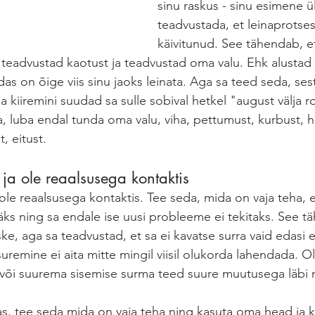
sinu raskus - sinu esimene 
teadvustada, et leinaprotses
käivitunud. See tähendab, et
teadvustad kaotust ja teadvustad oma valu. Ehk alustad 
das on õige viis sinu jaoks leinata. Aga sa teed seda, se
 kiiremini suudad sa sulle sobival hetkel "august välja r
, luba endal tunda oma valu, viha, pettumust, kurbust, h
 eitust. 
ja ole reaalsusega kontaktis
le reaalsusega kontaktis. Tee seda, mida on vaja teha, e
jääks ning sa endale ise uusi probleeme ei tekitaks. See t
ke, aga sa teadvustad, et sa ei kavatse surra vaid edasi e
remine ei aita mitte mingil viisil olukorda lahendada. O
või suurema sisemise surma teed suure muutusega läbi ni
s, tee seda mida on vaja teha ning kasuta oma head ja k