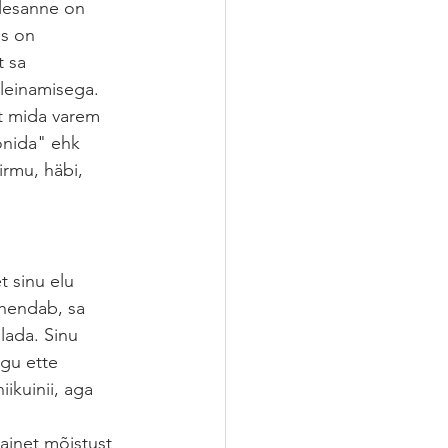
ülesanne on 
s on 
 sa  
leinamisega. 
st mida varem 
onida" ehk 
irmu, häbi, 
t sinu elu 
ähendab, sa 
lada. Sinu 
lgu ette 
ikuinii, aga 
ainet mõistust 