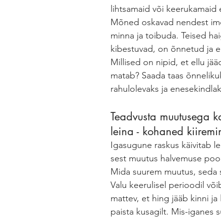
lihtsamaid või keerukamaid 
Mõned oskavad nendest imeh
minna ja toibuda. Teised ha
kibestuvad, on õnnetud ja ei
Millised on nipid, et ellu jää
matab? Saada taas õnnelikuk
rahulolevaks ja enesekindla
Teadvusta muutusega k
leina - kohaned kiiremi
Igasugune raskus käivitab le
sest muutus halvemuse poole
Mida suurem muutus, seda s
Valu keerulisel perioodil võib
mattev, et hing jääb kinni ja 
paista kusagilt. Mis-iganes 