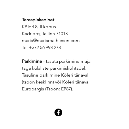
mehe puhul? Vastutus, sõnade
süve
ja tegude kooskõla.
mõis
Kas 
Teraapiakabinet
sise
Köleri 8, II korrus
süvit
Kadriorg, Tallinn 71013
maria@mariamathiesen.com
Tel +372 56 998 278
Parkimine
- tasuta parkimine maja
taga külaliste parkimiskohtadel.
Tasuline parkimine Köleri tänaval
(tsoon kesklinn) või Köleri tänava
Europargis (Tsoon: EP87).