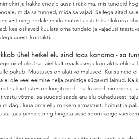
nimekiri ja hakka endale ausalt rääkima, mis tundeid ko
endale, mida sa tunned, mida sa vajad. Sellega aitad sa e
misest ning endale märkamatust aastateks olukorra ohvr
d, kes oskavad kuulata oma tundeid ja vajadusi taastuvad
lega uuesti kontakti. 
kkab ühel hetkel elu sind taas kandma - sa tun
ulle pakub. Muutuses on alati võimalused. Kui sa neid ei 
sa ei ole veel eelmise nelja punktiga sügavuti läinud. Ka 
mates kaotustes on kingitused -  sa kasvad inimesena, s
lt vastu võtma, sa suudad saada aru elu pühadusest, taj
äe midagi, luua oma ellu rohkem armastust, hoitust ja pa
õusta taas pinnale ning hingata sisse sõõm kõige värskema
stest läbi minemisel, siis tule ja võta vastu toetus ja abi : 