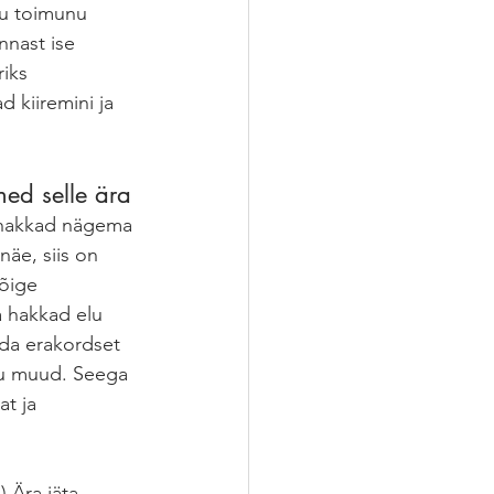
gu toimunu 
nnast ise 
iks 
 kiiremini ja 
ned selle ära 
näe, siis on 
kõige 
a hakkad elu 
uda erakordset 
lju muud. Seega 
t ja 
) Ära jäta 