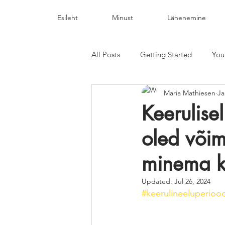
Esileht
Minust
Lähenemine
All Posts
Getting Started
You
Maria Mathiesen
Ja
Keerulise
oled võim
minema k
Updated:
Jul 26, 2024
#keerulineeluperioo