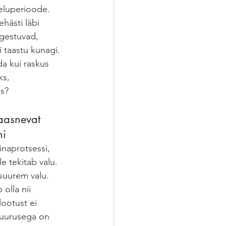
eluperioode. 
ästi läbi 
igestuvad, 
 taastu kunagi. 
da kui raskus 
s, 
ks?
aasnevat 
ni
inaprotsessi, 
 tekitab valu. 
uurem valu. 
 olla nii 
lootust ei 
suurusega on 