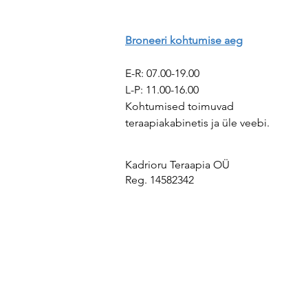
päriselt kontaktis olnud ...
märganud sind, sinu tundeid,
mõtteid ja vajadusi
Broneeri kohtumise aeg
E-R: 07.00-19.00
​​L-P: 11.00-16.00 ​
Kohtumised toimuvad
teraapiakabinetis ja üle veebi.
Kadrioru Teraapia OÜ
Reg. 14582342