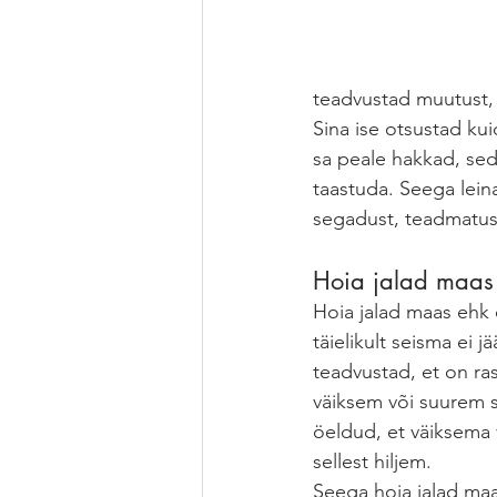
teadvustad muutust, 
Sina ise otsustad kui
sa peale hakkad, seda
taastuda. Seega leina
segadust, teadmatust,
Hoia jalad maas 
Hoia jalad maas ehk o
täielikult seisma ei 
teadvustad, et on ras
väiksem või suurem su
öeldud, et väiksema 
sellest hiljem. 
Seega hoia jalad maa