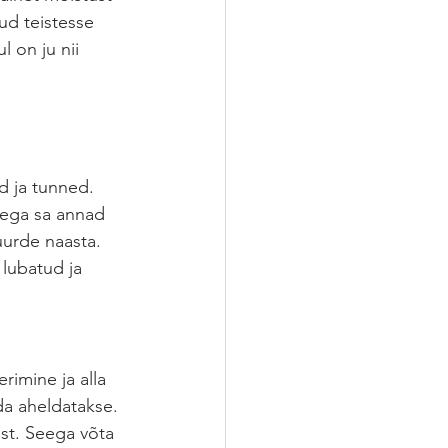
ud teistesse 
l on ju nii 
 
d ja tunned. 
sega sa annad 
uurde naasta. 
 lubatud ja 
imine ja alla 
a aheldatakse. 
ist. Seega võta 