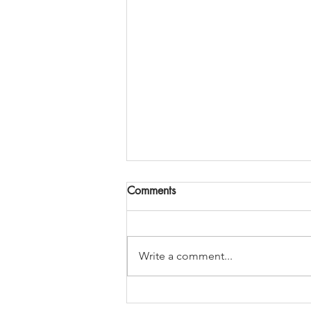
Comments
Write a comment...
Kui mitte keegi ei olegi Sinuga