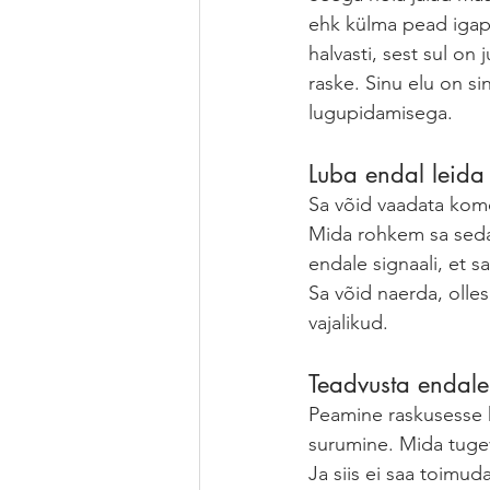
ehk külma pead igapä
halvasti, sest sul on 
raske. Sinu elu on si
lugupidamisega.  
Luba endal leida 
Sa võid vaadata komö
Mida rohkem sa seda 
endale signaali, et s
Sa võid naerda, olles
vajalikud. 
Teadvusta endale
Peamine raskusesse k
surumine. Mida tugev
Ja siis ei saa toimud