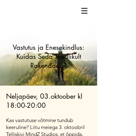
Vastutus ja Enesekindlus:
Kuidas Seda Teadlikult
Rakendada?
Neljapäev, 03.oktoober kl
18:00-20:00 ​​​
Kas vastutuse võtmine tundub
keeruline? Liitu meiega 3. oktoobril
Telliskivi MindZ Studios, et õppida,