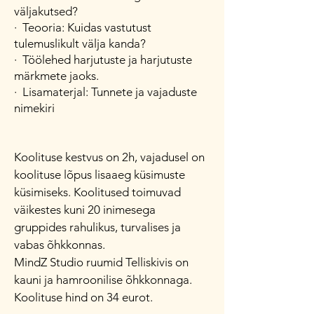
väljakutsed?
· Teooria: Kuidas vastutust
tulemuslikult välja kanda?
· Töölehed harjutuste ja harjutuste
märkmete jaoks.
· Lisamaterjal: Tunnete ja vajaduste
nimekiri
Koolituse kestvus on 2h, vajadusel on
koolituse lõpus lisaaeg küsimuste
küsimiseks. Koolitused
toimuvad
väikestes kuni 20 inimesega
gruppides rahulikus, turvalises ja
vabas õhkkonnas.
MindZ Studio ruumid Telliskivis on
kauni ja hamroonilise õhkkonnaga.
Koolituse hind on 34 eurot.