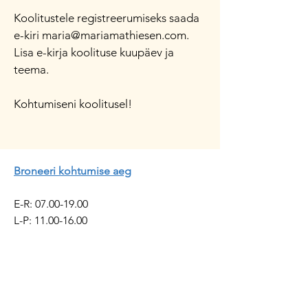
Koolitustele registreerumiseks saada
e-kiri
maria@mariamathiesen.com
.
Lisa e-kirja koolituse kuupäev ja
teema.
Kohtumiseni koolitusel!
Broneeri kohtumise aeg
E-R:
07.00-19.00
​​L-P:
11.00-16.00
​
Kohtumised toimuvad
teraapiakabinetis ja üle veebi.
Kadrioru Teraapia OÜ
Reg.
14582342