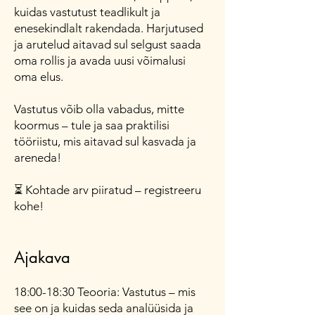
kuidas vastutust teadlikult ja
enesekindlalt rakendada. Harjutused
ja arutelud aitavad sul selgust saada
oma rollis ja avada uusi võimalusi
oma elus.
Vastutus võib olla vabadus, mitte
koormus – tule ja saa praktilisi
tööriistu, mis aitavad sul kasvada ja
areneda!
⏳ Kohtade arv piiratud – registreeru
kohe!
Ajakava
18:00-18:30 Teooria: Vastutus – mis
see on ja kuidas seda analüüsida ja