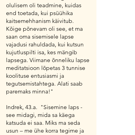
olulisem oli teadmine, kuidas
end toetada, kui psüühika
kaitsemehhanism käivitub.
Kõige põnevam oli see, et ma
saan oma sisemisele lapse
vajadusi rahuldada, kui kutsun
kujutluspilti isa, kes mängib
lapsega. Viimane õnneliku lapse
meditatsioon lõpetas 3 tunnise
koolituse entusiasmi ja
tegutsemistahtega. Alati saab
paremaks minna!"
Indrek, 43.a. "Sisemine laps -
see midagi, mida sa käega
katsuda ei saa. Miks ma seda
usun – me ühe korra tegime ja