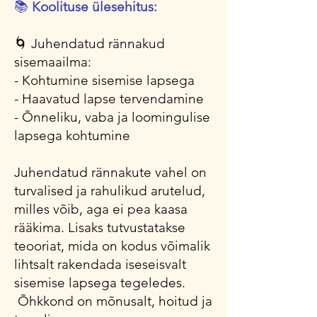
📚
Koolituse ülesehitus:
🌀 Juhendatud rännakud
sisemaailma:
- Kohtumine sisemise lapsega
- Haavatud lapse tervendamine
- Õnneliku, vaba ja loomingulise
lapsega kohtumine
Juhendatud rännakute vahel on
turvalised ja rahulikud arutelud,
milles võib, aga ei pea kaasa
rääkima. Lisaks tutvustatakse
teooriat, mida on kodus võimalik
lihtsalt rakendada iseseisvalt
sisemise lapsega tegeledes.
Õhkkond on mõnusalt, hoitud ja