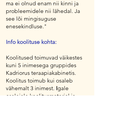
ma ei olnud enam nii kinni ja
probleemidele nii lähedal. Ja
see lõi mingisuguse
enesekindluse."
Info koolituse kohta:
Koolitused toimuvad väikestes
kuni 5 inimesega gruppides
Kadriorus teraapiakabinetis.
Koolitus toimub kui osaleb
vähemalt 3 inimest. ​
I
gale
osalejale koolitusmaterjal ja
salvestused sisemise lapse
meetodi kasutamiseks kodus. ​
Koolituse pikkus on 3h ja tasu on
50eur. Tasuda on võimalik