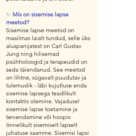
✨
Mis on sisemise lapse
meetod
?
Sisemise lapse meetod on
maailmas laialt tundud, selle üks
aluspanijatest on Carl Gustav
Jung ning hilisemad
psühholoogid ja terapeudid on
seda täiendanud. See meetod
on lihtne, sügavalt puudutav ja
tulemuslik - läbi kujutluse enda
sisemise lapsega teadlikult
kontaktis olemine. Vajadusel
sisemise lapse toetamine ja
tervendamine või hoopis
õnnelikult sisemiselt lapselt
juhatuse saamine. Sisemisi lapsi