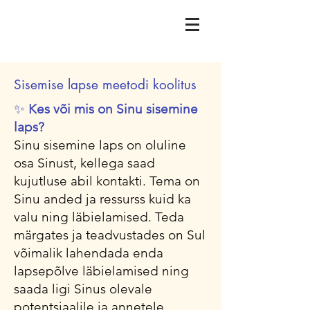
Sisemise lapse meetodi koolitus
✨
Kes või mis on Sinu sisemine
laps?
Sinu sisemine laps on oluline
osa Sinust, kellega saad
kujutluse abil kontakti. Tema on
Sinu anded ja ressurss kuid ka
valu ning läbielamised. Teda
märgates ja teadvustades on Sul
võimalik lahendada enda
lapsepõlve läbielamised ning
saada ligi Sinus olevale
potentsiaalile ja annetele.