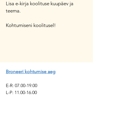
Lisa e-kirja koolituse kuupäev ja
teema.
Kohtumiseni koolitusel!
Broneeri kohtumise aeg
E-R:
07.00-19.00
​​L-P:
11.00-16.00
​
Kohtumised toimuvad
teraapiakabinetis ja üle veebi.
Kadrioru Teraapia OÜ
Reg.
14582342