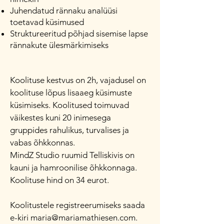
Juhendatud rännaku analüüsi
toetavad küsimused
Struktureeritud põhjad sisemise lapse
rännakute ülesmärkimiseks
Koolituse kestvus on 2h, vajadusel on
koolituse lõpus lisaaeg küsimuste
küsimiseks. Koolitused
toimuvad
väikestes kuni 20 inimesega
gruppides rahulikus, turvalises ja
vabas õhkkonnas.
MindZ Studio ruumid Telliskivis on
kauni ja hamroonilise õhkkonnaga.
Koolituse hind on 34 eurot.
Koolitustele registreerumiseks saada
e-kiri
maria@mariamathiesen.com
.