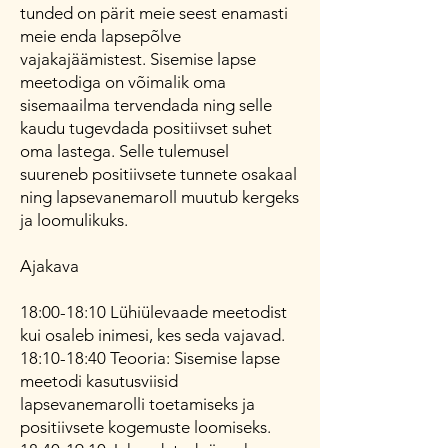
tunded on pärit meie seest enamasti
meie enda lapsepõlve
vajakajäämistest. Sisemise lapse
meetodiga on võimalik oma
sisemaailma tervendada ning selle
kaudu tugevdada positiivset suhet
oma lastega. Selle tulemusel
suureneb positiivsete tunnete osakaal
ning lapsevanemaroll muutub kergeks
ja loomulikuks. ​​
Ajakava
18:00-18:10 Lühiülevaade meetodist
kui osaleb inimesi, kes seda vajavad.
18:10-18:40 Teooria: Sisemise lapse
meetodi kasutusviisid
lapsevanemarolli toetamiseks ja
positiivsete kogemuste loomiseks.