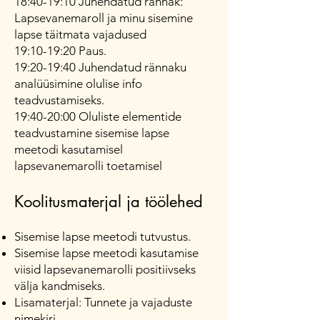
18:40-19:10 Juhendatud rännak:
Lapsevanemaroll ja minu sisemine
lapse täitmata vajadused
19:10-19:20 Paus.
19:20-19:40 Juhendatud rännaku
analüüsimine olulise info
teadvustamiseks.
19:40-20:00 Oluliste elementide
teadvustamine sisemise lapse
meetodi kasutamisel
lapsevanemarolli toetamisel
Koolitusmaterjal ja töölehed
Sisemise lapse meetodi tutvustus.
Sisemise lapse meetodi kasutamise
viisid lapsevanemarolli positiivseks
välja kandmiseks.
Lisamaterjal: Tunnete ja vajaduste
nimekiri