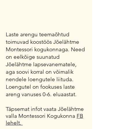
Laste arengu teemaõhtud
toimuvad koostöös Jõelähtme
Montessori kogukonnaga. Need
on eelkõige suunatud
Jõelähtme lapsevanematele,
aga soovi korral on võimalik
nendele loengutele liituda.
Loengutel on fookuses laste
areng vanuses 0-6. eluaastat.
Täpsemat infot vaata Jõelähtme
valla Montessori Kogukonna
FB
lehelt.