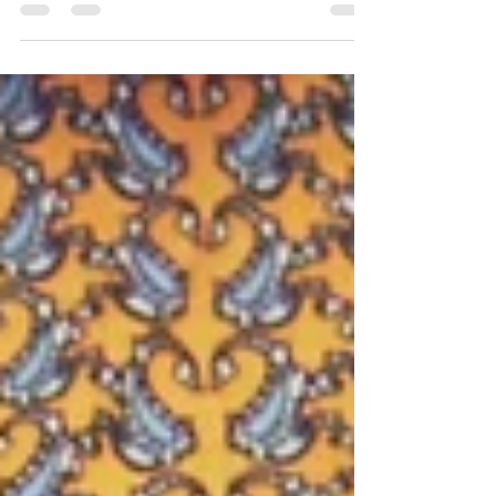
Sisemine lapse tehnika (i.k. Inner Child) on
kõige...