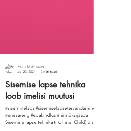
Maria Mathiesen
Jul 22, 2024
2 min read
Sisemise lapse tehnika
loob imelisi muutusi
#siseminelaps #sisemiselapsetervendamine
#enesareng #ebakindlus #hirmüksijääda