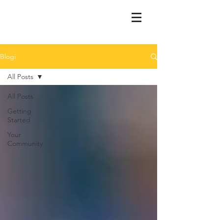
Blogi
All Posts
All Posts
Getting
Started
Your
Community