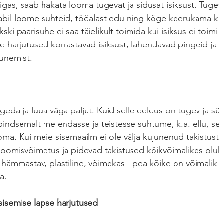
gas, saab hakata looma tugevat ja sidusat isiksust. Tugev
e abil loome suhteid, tööalast edu ning kõge keerukama 
ski paarisuhe ei saa täielikult toimida kui isiksus ei toimi
se harjutused korrastavad isiksust, lahendavad pingeid ja
junemist. 
da ja luua väga paljut. Kuid selle eeldus on tugev ja s
indsemalt me endasse ja teistesse suhtume, k.a. ellu, 
a. Kui meie sisemaailm ei ole välja kujunenud takistuste 
loomisvõimetus ja pidevad takistused kõikvõimalikes ol
hämmastav, plastiline, võimekas - pea kõike on võimalik 
a. 
sisemise lapse harjutused