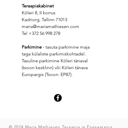
Kas 
Teraapiakabinet
sise
Köleri 8, II korrus
süvit
Kadriorg, Tallinn 71013
maria@mariamathiesen.com
Tel +372 56 998 278
Parkimine
- tasuta parkimine maja
taga külaliste parkimiskohtadel.
Tasuline parkimine Köleri tänaval
(tsoon kesklinn) või Köleri tänava
Europargis (Tsoon: EP87).
© 2024 Maria Mathiesen Teraapia ja Eneseareng