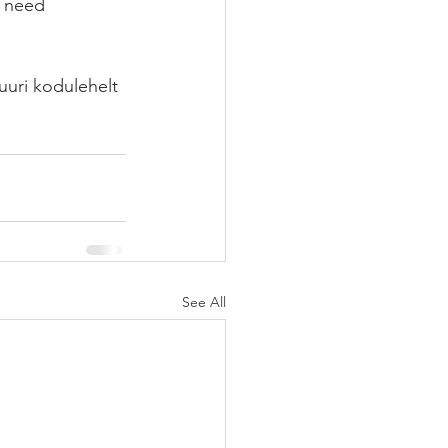
t need 
uuri kodulehelt 
See All