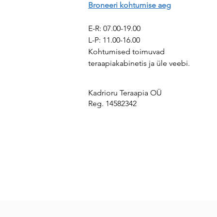
mõtteid ja vajadusi
Broneeri kohtumise aeg
E-R: 07.00-19.00
​​L-P: 11.00-16.00 ​
Kohtumised toimuvad
teraapiakabinetis ja üle veebi.
Kadrioru Teraapia OÜ
Reg. 14582342