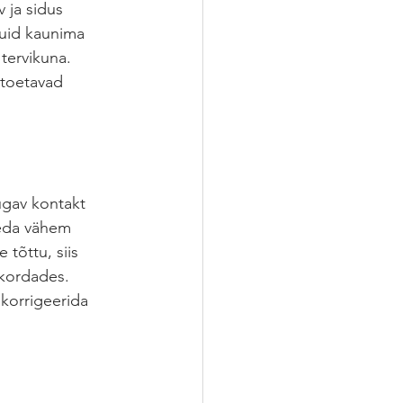
 ja sidus 
kuid kaunima 
 tervikuna. 
 toetavad 
ügav kontakt 
seda vähem 
tõttu, siis 
ukordades. 
korrigeerida 