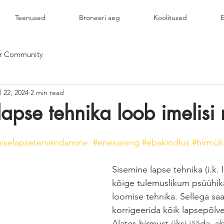
Teenused
Broneeri aeg
Koolitused
E
r Community
l 22, 2024
2 min read
lapse tehnika loob imelisi
miselapsetervendamine
#enesareng
#ebakindlus
#hirmük
Sisemine lapse tehnika (i.k. 
kõige tulemuslikum psüühik
loomise tehnika. Sellega saa
korrigeerida kõik lapsepõlv
Alates hirmust üksi jääda, e