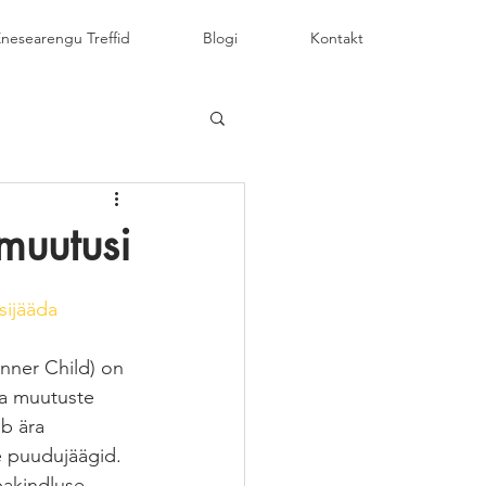
nesearengu Treffid
Blogi
Kontakt
 muutusi
sijääda
Inner Child) on 
a muutuste 
b ära 
e puudujäägid. 
bakindluse, 