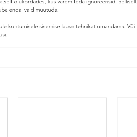
tselt olukordades, kus varem teda ignoreerisid. Sellisel
uba endal vaid muutuda. 
s tule kohtumisele sisemise lapse tehnikat omandama. Või 
si. 