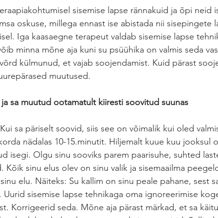
raapiakohtumisel sisemise lapse rännakuid ja õpi neid i
a oskuse, millega ennast ise abistada nii sisepingete 
isel. Iga kaasaegne terapeut valdab sisemise lapse tehnik
võib minna mõne aja kuni su psüühika on valmis seda vas
võrd külmunud, et vajab soojendamist. Kuid pärast sooj
uurepärased muutused. 
a sa muutud ootamatult kiiresti soovitud suunas
ui sa päriselt soovid, siis see on võimalik kui oled valm
3 korda nädalas 10-15.minutit. Hiljemalt kuue kuu jooksul
atud isegi. Olgu sinu sooviks parem paarisuhe, suhted las
 Kõik sinu elus olev on sinu valik ja sisemaailma peege
nu elu. Näiteks: Su kallim on sinu peale pahane, sest sa 
. Uurid sisemise lapse tehnikaga oma ignoreerimise kog
ast. Korrigeerid seda. Mõne aja pärast märkad, et sa käit