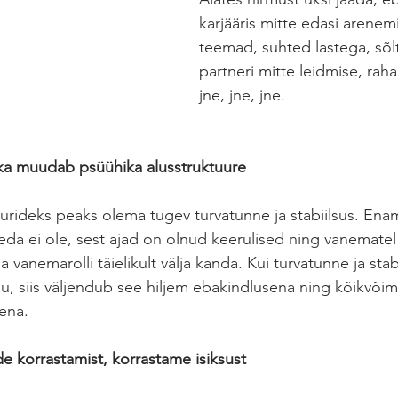
karjääris mitte edasi arenem
teemad, suhted lastega, sõl
partneri mitte leidmise, rah
jne, jne, jne. 
ika muudab psüühika alusstruktuure
uurideks peaks olema tugev turvatunne ja stabiilsus. Enam
eda ei ole, sest ajad on olnud keerulised ning vanematel 
 vanemarolli täielikult välja kanda. Kui turvatunne ja stabi
, siis väljendub see hiljem ebakindlusena ning kõikvõim
ena. 
de korrastamist, korrastame isiksust