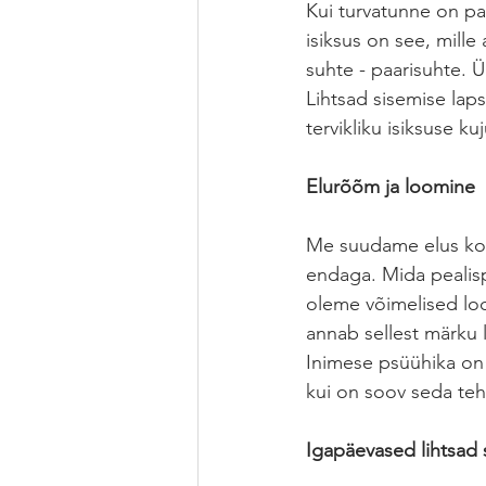
Kui turvatunne on pai
isiksus on see, mill
suhte - paarisuhte. Ük
Lihtsad sisemise lap
tervikliku isiksuse ku
Elurõõm ja loomine
Me suudame elus koge
endaga. Mida pealisp
oleme võimelised loom
annab sellest märku 
Inimese psüühika on 
kui on soov seda teh
Igapäevased lihtsad 