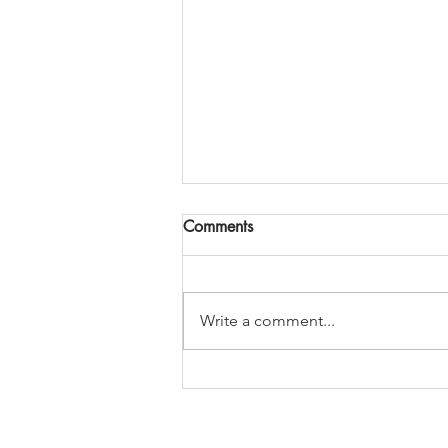
Comments
Write a comment...
Kui mitte keegi ei olegi Sinuga
päriselt kontaktis olnud ...
märganud sind, sinu tundeid,