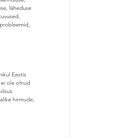
ise, läheduse 
tuvused, 
aprobleemid, 
ikul Eestis 
ei ole olnud 
ilsus 
alike hirmude, 