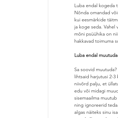
Luba endal kogeda te
Nõnda omandad võims
kui eesmärkide täitm
ja koge seda. Vahel 
mõni psüühika on nii
hakkavad toimuma s
Luba endal muutuda j
Sa soovid muutuda? K
lihtsaid harjutusi 2-
niivõrd palju, et üll
edu või midagi muud.
sisemaailma muutub si
ning ignoreerid teda
algas näiteks sinu is