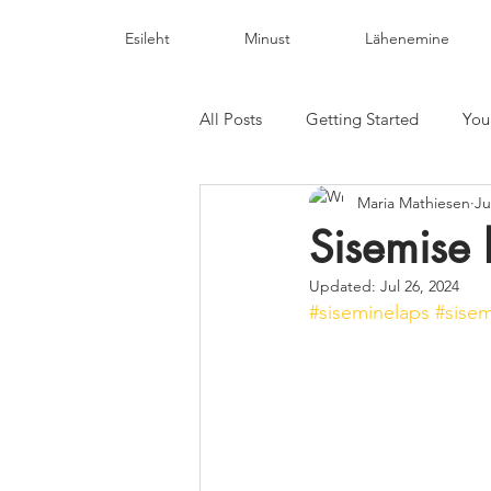
Esileht
Minust
Lähenemine
All Posts
Getting Started
You
Maria Mathiesen
Ju
Sisemise 
Updated:
Jul 26, 2024
#siseminelaps
#sise