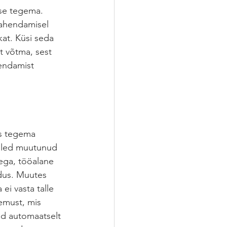
se tegema. 
lahendamisel 
at. Küsi seda 
t võtma, sest 
endamist 
is tegema 
 oled muutunud 
tega, tööalane 
ldus. Muutes 
ei vasta talle 
emust, mis 
ud automaatselt 