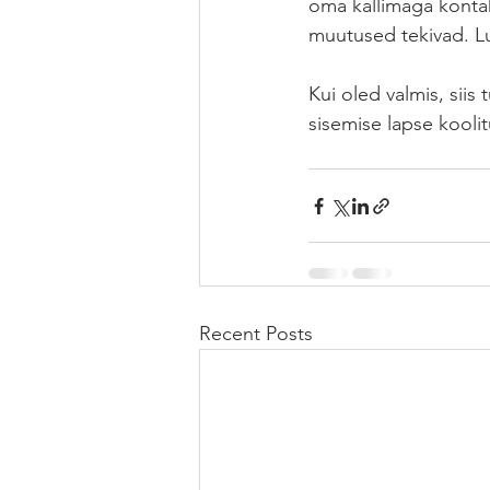
oma kallimaga kontak
muutused tekivad. L
Kui oled valmis, sii
sisemise lapse koolitu
Recent Posts