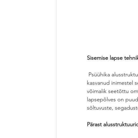
Sisemise lapse tehn
 Psüühika alusstrukt
kasvanud inimestel s
võimalik seetõttu oma
lapsepõlves on puudu
sõltuvuste, segadust
Pärast alusstruktuuri