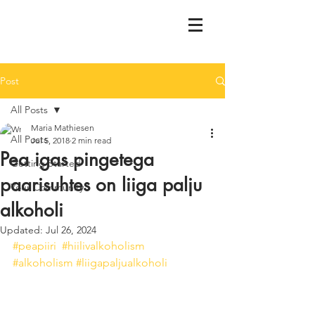
Post
All Posts
Maria Mathiesen
All Posts
Jul 5, 2018
2 min read
Pea igas pingetega
Getting Started
paarisuhtes on liiga palju
Your Community
alkoholi
Updated:
Jul 26, 2024
#peapiiri
#hiilivalkoholism
#alkoholism
#liigapaljualkoholi