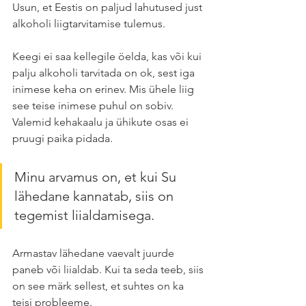
Usun, et Eestis on paljud lahutused just 
alkoholi liigtarvitamise tulemus. 
Keegi ei saa kellegile öelda, kas või kui 
palju alkoholi tarvitada on ok, sest iga 
inimese keha on erinev. Mis ühele liig 
see teise inimese puhul on sobiv. 
Valemid kehakaalu ja ühikute osas ei 
pruugi paika pidada. 
Minu arvamus on, et kui Su 
lähedane kannatab, siis on 
tegemist liialdamisega. 
Armastav lähedane vaevalt juurde 
paneb või liialdab. Kui ta seda teeb, siis 
on see märk sellest, et suhtes on ka 
teisi probleeme. 