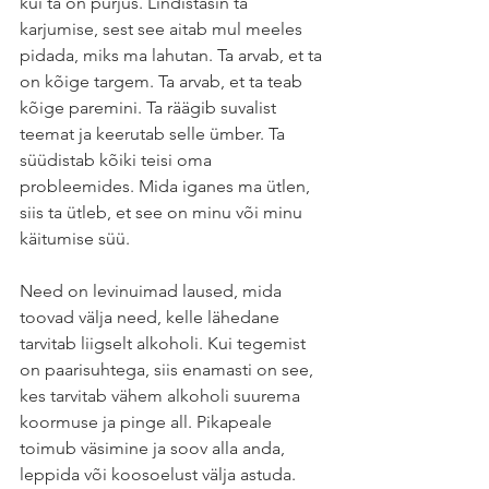
kui ta on purjus. Lindistasin ta 
karjumise, sest see aitab mul meeles 
pidada, miks ma lahutan. Ta arvab, et ta 
on kõige targem. Ta arvab, et ta teab 
kõige paremini. Ta räägib suvalist 
teemat ja keerutab selle ümber. Ta 
süüdistab kõiki teisi oma 
probleemides. Mida iganes ma ütlen, 
siis ta ütleb, et see on minu või minu 
käitumise süü. 
Need on levinuimad laused, mida 
toovad välja need, kelle lähedane 
tarvitab liigselt alkoholi. Kui tegemist 
on paarisuhtega, siis enamasti on see, 
kes tarvitab vähem alkoholi suurema 
koormuse ja pinge all. Pikapeale 
toimub väsimine ja soov alla anda, 
leppida või koosoelust välja astuda. 