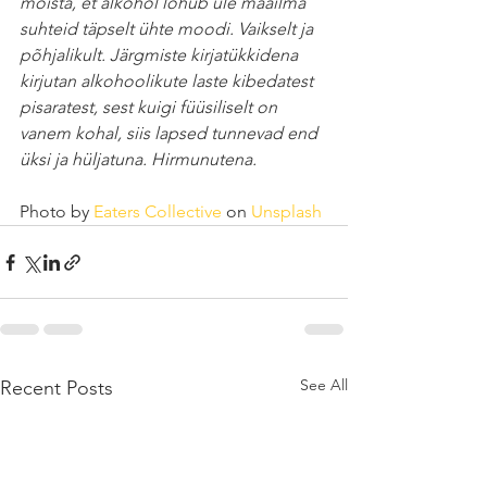
mõista, et alkohol lõhub üle maailma 
suhteid täpselt ühte moodi. Vaikselt ja 
põhjalikult. Järgmiste kirjatükkidena 
kirjutan alkohoolikute laste kibedatest 
pisaratest, sest kuigi füüsiliselt on 
vanem kohal, siis lapsed tunnevad end 
üksi ja hüljatuna. Hirmunutena. 
Photo by 
Eaters Collective
 on 
Unsplash
See All
Recent Posts