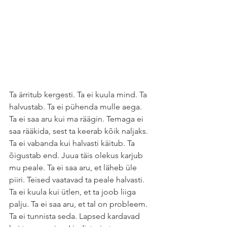
Ta ärritub kergesti. Ta ei kuula mind. Ta 
halvustab. Ta ei pühenda mulle aega. 
Ta ei saa aru kui ma räägin. Temaga ei 
saa rääkida, sest ta keerab kõik naljaks. 
Ta ei vabanda kui halvasti käitub. Ta 
õigustab end. Juua täis olekus karjub 
mu peale. Ta ei saa aru, et läheb üle 
piiri. Teised vaatavad ta peale halvasti. 
Ta ei kuula kui ütlen, et ta joob liiga 
palju. Ta ei saa aru, et tal on probleem. 
Ta ei tunnista seda. Lapsed kardavad 