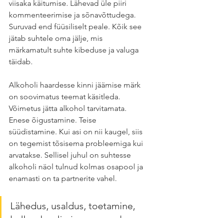
viisaka käitumise. Lähevad üle piiri 
kommenteerimise ja sõnavõttudega. 
Suruvad end füüsiliselt peale. Kõik see 
jätab suhtele oma jälje, mis 
märkamatult suhte kibeduse ja valuga 
täidab. 
Alkoholi haardesse kinni jäämise märk 
on soovimatus teemat käsitleda. 
Võimetus jätta alkohol tarvitamata. 
Enese õigustamine. Teise 
süüdistamine. Kui asi on nii kaugel, siis 
on tegemist tõsisema probleemiga kui 
arvatakse. Sellisel juhul on suhtesse 
alkoholi näol tulnud kolmas osapool ja 
enamasti on ta partnerite vahel. 
Lähedus, usaldus, toetamine, 