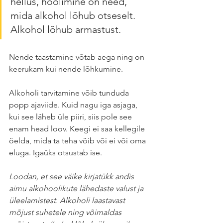
hellus, hoolimine on need, 
mida alkohol lõhub otseselt. 
Alkohol lõhub armastust. 
Nende taastamine võtab aega ning on 
keerukam kui nende lõhkumine. 
Alkoholi tarvitamine võib tunduda 
popp ajaviide. Kuid nagu iga asjaga, 
kui see läheb üle piiri, siis pole see 
enam head loov. Keegi ei saa kellegile 
öelda, mida ta teha võib või ei või oma 
eluga. Igaüks otsustab ise. 
Loodan, et see väike kirjatükk andis 
aimu alkohoolikute lähedaste valust ja 
üleelamistest. Alkoholi laastavast 
mõjust suhetele ning võimaldas 