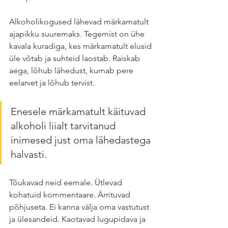
Alkoholikogused lähevad märkamatult 
ajapikku suuremaks. Tegemist on ühe 
kavala kuradiga, kes märkamatult elusid 
üle võtab ja suhteid laostab. Raiskab 
aega, lõhub lähedust, kurnab pere 
eelarvet ja lõhub tervist. 
Enesele märkamatult käituvad 
alkoholi liialt tarvitanud 
inimesed just oma lähedastega 
halvasti. 
Tõukavad neid eemale. Ütlevad 
kohatuid kommentaare. Ärrituvad 
põhjuseta. Ei kanna välja oma vastutust 
ja ülesandeid. Kaotavad lugupidava ja 